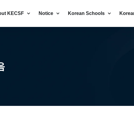
out KECSF
Notice
Korean Schools
Korea
음