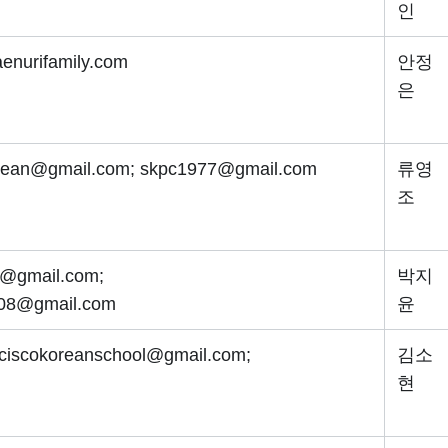
인
enurifamily.com
안정
은
rean@gmail.com; skpc1977@gmail.com
류영
조
o@gmail.com;
박지
508@gmail.com
윤
nciscokoreanschool@gmail.com;
김소
현