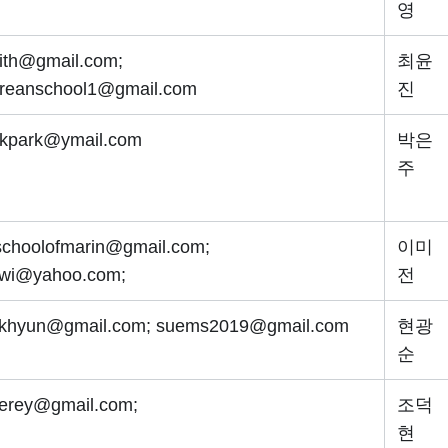
영
aith@gmail.com;
최윤
oreanschool1@gmail.com
진
rkpark@ymail.com
박은
주
schoolofmarin@gmail.com;
이미
iwi@yahoo.com;
전
khyun@gmail.com; suems2019@gmail.com
현광
순
erey@gmail.com;
조덕
현