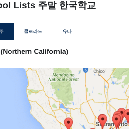
ool Lists 주말 한국학교
주
콜로라도
유타
orthern California)