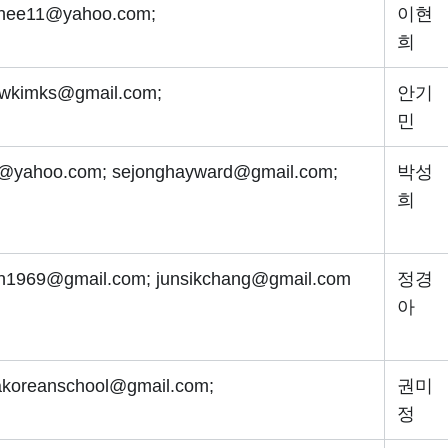
hee11@yahoo.com;
이현
희
ewkimks@gmail.com;
안기
민
k@yahoo.com; sejonghayward@gmail.com;
박성
희
h1969@gmail.com; junsikchang@gmail.com
정경
아
koreanschool@gmail.com;
권미
정