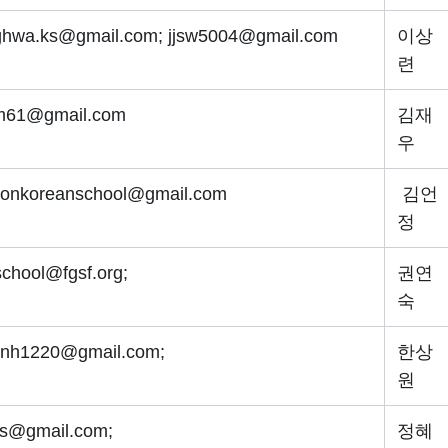
hwa.ks@gmail.com; jjsw5004@gmail.com
이상
련
im61@gmail.com
김재
우
tionkoreanschool@gmail.com
김언
정
chool@fgsf.org;
권연
숙
nh1220@gmail.com;
한상
원
s@gmail.com;
정혜