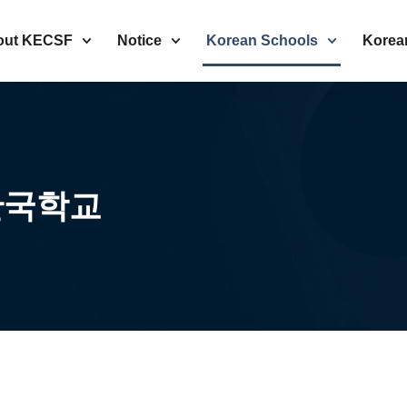
out KECSF
Notice
Korean Schools
Korea
 한국학교