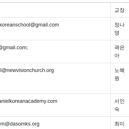
교장
koreanschool@gmail.com
정나
영
@gmail.com;
곽은
아
l@newvisionchurch.org
노혜
원
anielkoreanacademy.com
서인
숙
om@dasomks.org
최미