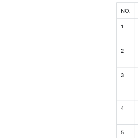
NO.
1
2
3
4
5