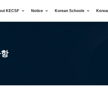
out KECSF
Notice
Korean Schools
Korea
사항