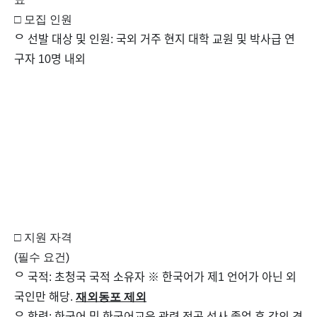
□ 모집 인원
ᄋ 선발 대상 및 인원: 국외 거주 현지 대학 교원 및 박사급 연
구자 10명 내외
ᄋ 제출 서류
1. 추천 서류(붙임 [서식 1~4]) – 양식은 아래 첨부파일 다
운로드
2. 재직 증명서(학교장 발급)
3. 여권(복사본)
4. (해당자) TOPIK 성적표(원본 또는 사본)
5. 증빙 서류
(우대 요건) 연구 실적 증명서, 개발 교재 표지 등
□ 지원 자격
(필수 요건)
ᄋ 국적: 초청국 국적 소유자 ※ 한국어가 제1 언어가 아닌 외
국인만 해당.
재외동포 제외
ᄋ 학력: 한국어 및 한국어교육 관련 전공 석사 졸업 후 강의 경