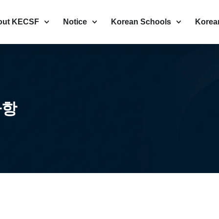
out KECSF
Notice
Korean Schools
Korea
사항