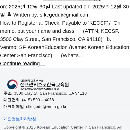
on:
2025년 12월 30일
Last updated on:
2025년 12월 30
일
Written by:
sfkcgedu@gmail.com
How to Register a. Check: Payable to ‘KECSF’ / On
memo, put your name and class (ATTN: KECSF,
3500 Clay Street, San Francisco, CA 94118) b.
Venmo: SF-KoreanEducation (Name: Korean Education
Center San Francisco) (What’s…
Continue reading…
주소
3500 Clay St. San Francisco, CA 94118
대표전화
(415) 590 – 4058
대표이메일
sfkcgedu@mofa.go.kr
개인정보처리방침
Copyright © 2025 Korean Education Center in San Francisco. All