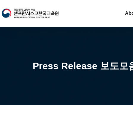
Ab
Press Release 보도모