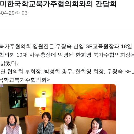
18:재미한국학교북가주협의회와의 간담회
-04-29
93
가주협의회 임원진은 우창숙 신임 SF교육원장과 18일
의회 19대 사무총장에 임명된 한희영 북가주협의회장은 2
밝혔다.
 협의회 부회장, 박성희 총무, 한희영 회장, 우창숙 SF
한국학교북가주협의회>