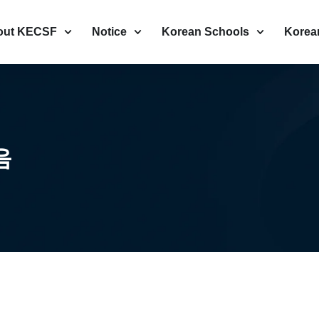
out KECSF
Notice
Korean Schools
Korea
음