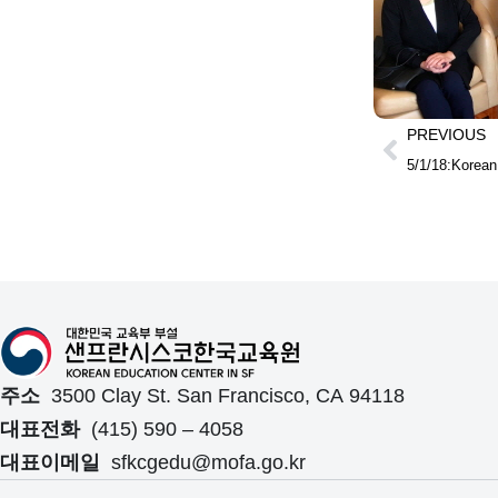
PREVIOUS
5/1/18:Korean
주소
3500 Clay St. San Francisco, CA 94118
대표전화
(415) 590 – 4058
대표이메일
sfkcgedu@mofa.go.kr