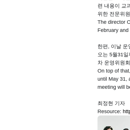
련 내용이 교
위한 전문위원
The director C
February and 
한편, 이날 
오는 5월31일
차 운영위원회
On top of that
until May 31, 
meeting will b
최정현 기자
Resource:
ht