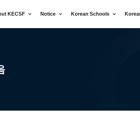
out KECSF
Notice
Korean Schools
Korea
음