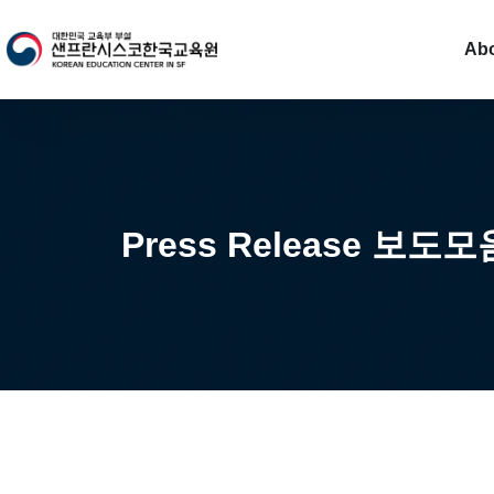
Ab
Press Release 보도모