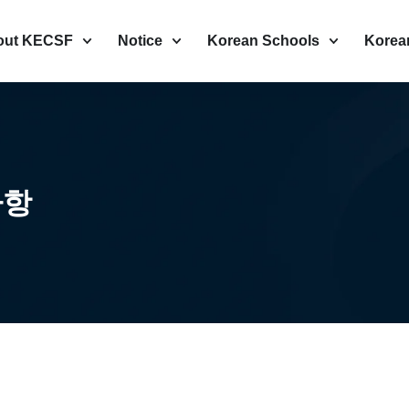
out KECSF
Notice
Korean Schools
Korea
사항