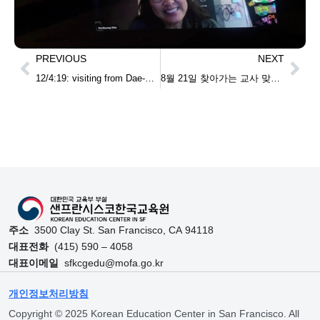
PREVIOUS
NEXT
12/4:19: visiting from Dae-Gu Software High School
8월 21일 찾아가는 교사 맞춤 연수
주소
3500 Clay St. San Francisco, CA 94118
대표전화
(415) 590 – 4058
대표이메일
sfkcgedu@mofa.go.kr
개인정보처리방침
Copyright © 2025 Korean Education Center in San Francisco. All