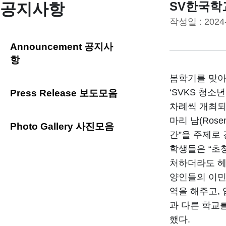
SV한국학
공지사항
작성일 :
2024
Announcement 공지사
항
봄학기를 맞아
‘SVKS 청
Press Release 보도모음
차례씩 개최되
마리 남(Ros
Photo Gallery 사진모음
간”을 주제로
학생들은 “초
처하더라도 헤쳐
양인들의 이민
역을 해주고,
과 다른 학교
했다.