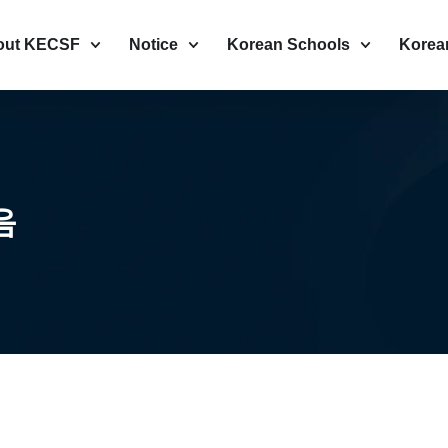
out KECSF
Notice
Korean Schools
Korea
음