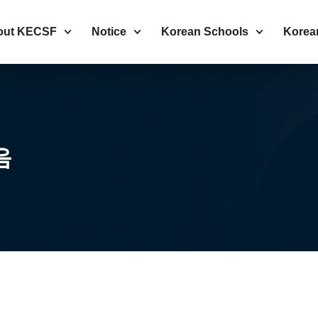
out KECSF
Notice
Korean Schools
Korea
음