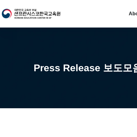
Ab
Press Release 보도모