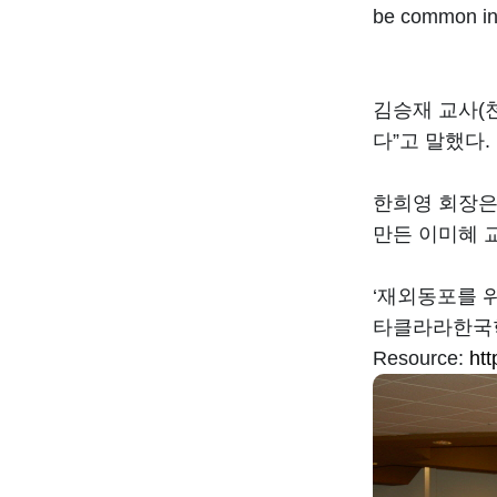
be common in c
김승재 교사(
다”고 말했다.
한희영 회장은 
만든 이미혜 교
‘재외동포를 
타클라라한국학
Resource:
htt