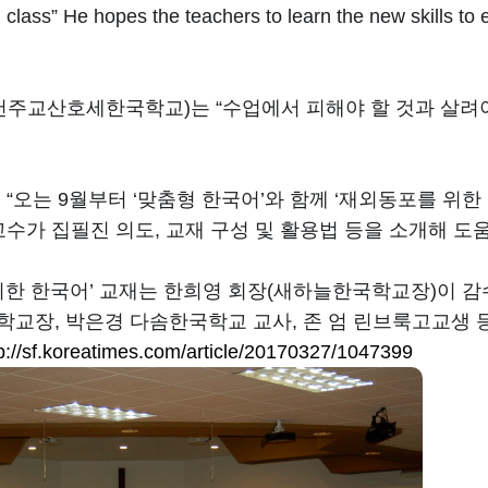
lass” He hopes the teachers to learn the new skills to e
천주교산호세한국학교)는 “수업에서 피해야 할 것과 살려야
“오는 9월부터 ‘맞춤형 한국어’와 함께 ‘재외동포를 위한
수가 집필진 의도, 교재 구성 및 활용법 등을 소개해 도움
위한 한국어’ 교재는 한희영 회장(새하늘한국학교장)이 
교장, 박은경 다솜한국학교 교사, 존 엄 린브룩고교생 
p://sf.koreatimes.com/article/20170327/1047399