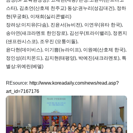
스타), 김초언(산호제 천주교) 동상:권누리(성김대건), 정하
현(무궁화), 이재희(실리콘밸리)
장려상:이지유(다솜), 진윤서(뉴비전), 이연우(유타 한국),
송아연(새크라멘토 한인장로), 김선우(트라이밸리), 정퀸지
(샌프란시스코), 조우진 (모퉁이돌),
윤다현(데이비스), 이기쁨(뉴라이프), 이원예(산호제 한국),
정인성(리치몬드), 김지현(태평양), 박예진(새크라멘토), 특
별상:위예린(베델)
REsource:
http://www.koreadaily.com/news/read.asp?
art_id=7167176