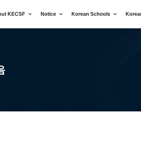
out KECSF
Notice
Korean Schools
Korea
음