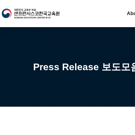
Ab
Press Release 보도모